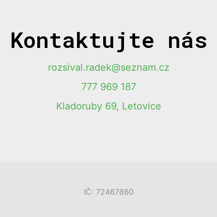
Kontaktujte nás
rozsival.radek@seznam.cz
777 969 187
Kladoruby 69, Letovice
IČ: 72467860