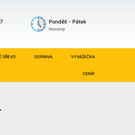
87
Pondělí - Pátek
Nonstop
É DŘEVO
DOPRAVA
VYVÁŽEČKA
CENÍK
l